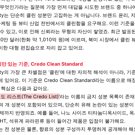
 무엇인가라는 질문에 가장 먼저 대답을 시도한 브랜드 중 하나
ty
는 단순히 클린 성분만 고집하는 게 아닙니다
.
브랜드 윤리
,
마케팅 등 뷰티 산업 전반에서의
클린함을 요구해요
.
이런 기준을
수 있고
,
이로 인해
신뢰라는 무형의 자산이 쌓였죠
.
최근 발표
70
만 달러
(
한화 약
1,010
억 원
)
에 이르며
,
북미 시장에서
클린 
이한 대형 편집숍으로 자리 잡고 있어요
.
있는 기준, Credo Clean Standard
ty
의 가장 큰 차별점은
‘
클린
’
에 대한 자의적 해석이 아니라
,
기
데 있어요
.
이 기준은
Credo Clean Standard
라는 이름으로 매장
,
핵심은 다음과 같아요
.
 리스트(The Credo List)’
라는 이름의 금지 성분 목록이 존
여 개 성분이 포함되어 있으며
,
단순히 유해 논란이 있는 성분이
문제까지 반영되죠
.
예를 들어
,
나노 사이즈 티타늄디옥사이드
,
옥
BHT,
석유계 파라핀류 등이 들어간 제품은 입점이 불가해요
.
 전 성분은 물론, 향료의 성분 구성까지 투명하게 공개해야 해요