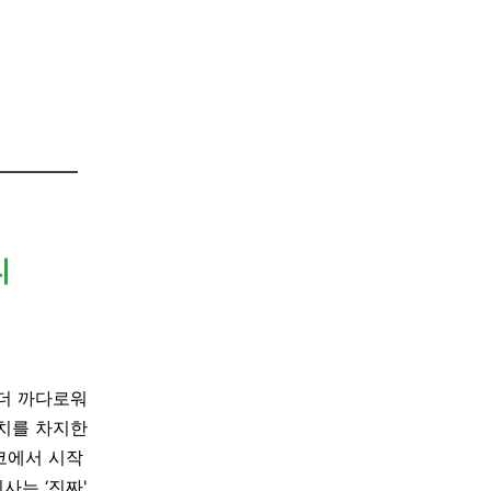
티
더 까다로워
치를 차지한
코에서 시작
회사는
‘
진짜'