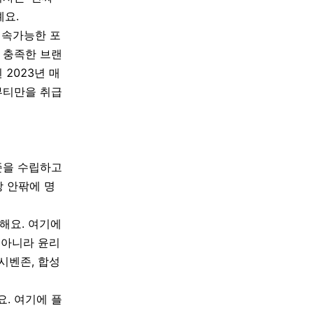
예요
.
지속가능한 포
 충족한 브랜
된
2023
년 매
뷰티만을 취급
준을 수립하고
 안팎에 명
재해요
.
여기에
 아니라 윤리
시벤존
,
합성
. 여기에 플