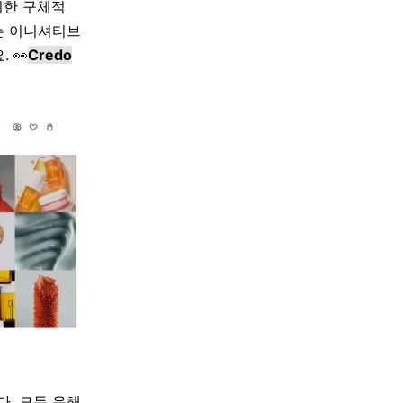
위한 구체적
는 이니셔티브
요
. 👀
Credo
다
.
모두 유해