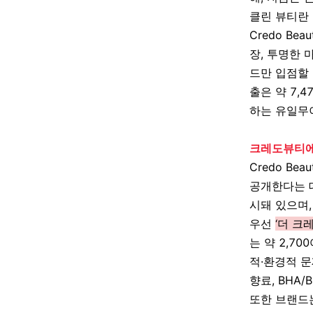
클린 뷰티란
Credo Beau
장
,
투명한 
드만 입점할 
출은 약
7,4
하는 유일무
크레도뷰티에만 
Credo Beau
공개한다는 
시돼 있으며
우선
‘
더 크레도
는 약
2,700
적
·
환경적 
향료
, BHA/
또한 브랜드는